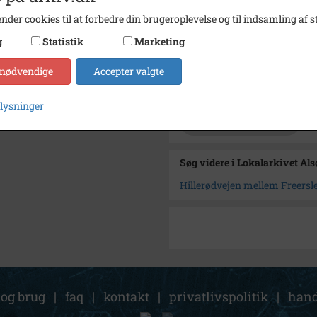
Se på kort
nder cookies til at forbedre din brugeroplevelse og til indsamling af st
Type
Kommu
g
Statistik
Marketing
Enhed
Hille
 nødvendige
Accepter valgte
Arkiv
Lokala
plysninger
Kontakt arkivet
Søg videre i Lokalarkivet Al
Hillerødvejen mellem Freersle
 og brug
|
faq
|
kontakt
|
privatlivspolitik
|
hand