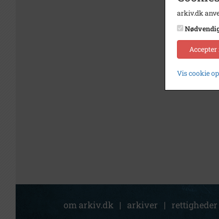
arkiv.dk anve
Nødvendi
Accepter
Vis cookie o
om arkiv.dk
|
arkiver
|
rettigheder