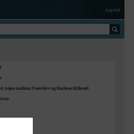
Log ind
5
r
ød, vejen mellem Freerslev og Harløse Hillerød
tiver
972
n Rubæk Hansen