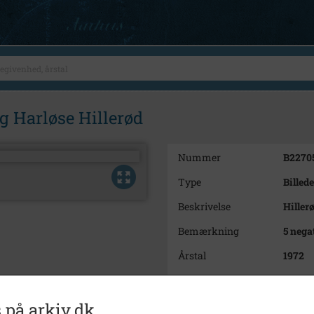
g Harløse Hillerød
Nummer
B2270
Type
Billede
Beskrivelse
Hiller
Bemærkning
5 nega
Årstal
1972
Dateringsnote
19/1 1
Fotograf
Jørge
 på arkiv.dk