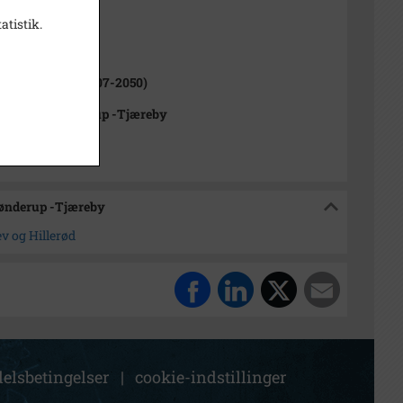
atistik.
ne (1970-2050)
rød Kommune (2007-2050)
rkivet Alsønderup -Tjæreby
sønderup -Tjæreby
v og Hillerød
elsbetingelser
|
cookie-indstillinger