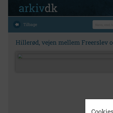
Tilbage
Hillerød, vejen mellem Freerslev o
Cookies