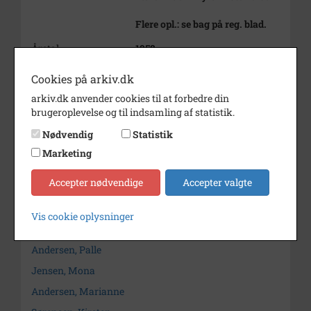
Flere opl.: se bag på reg. blad.
Årstal
1958
Dateringsnote
1958
Cookies på arkiv.dk
Fotograf
Ukendt
arkiv.dk anvender cookies til at forbedre din
brugeroplevelse og til indsamling af statistik.
Arkiv
Holbæk-Arkiverne / Tølløse
Nødvendig
Statistik
Lokalarkiv
Marketing
Kontakt arkivet
Accepter nødvendige
Accepter valgte
Søg videre i Holbæk-Arkiverne / Tølløse Lokalarkiv
Vis cookie oplysninger
Jensen, Inge
Andersen, Palle
Jensen, Mona
Andersen, Marianne