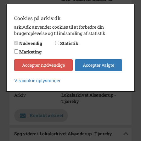
C.F.'erne.
Cookies på arkiv.dk
12 billeder
arkiv.dk anvender cookies til at forbedre din
Årstal
1972
brugeroplevelse og til indsamling af statistik.
Dateringsnote
3. oktober 1972
Nødvendig
Statistik
Fotograf
Jørgen Rubæk Hansen
Marketing
Se på kort
Accepter nødvendige
Accepter valgte
Type
Kommune (1970-2050)
Vis cookie oplysninger
Enhed
Hillerød Kommune (2007-2050)
Arkiv
Lokalarkivet Alsønderup -
Tjæreby
Kontakt arkivet
Søg videre i Lokalarkivet Alsønderup -Tjæreby