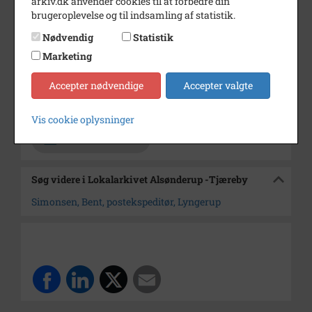
arkiv.dk anvender cookies til at forbedre din
brugeroplevelse og til indsamling af statistik.
Årstal
1972
Nødvendig
Statistik
Dateringsnote
6. Januar 1972
Marketing
Fotograf
Jørgen Rubæk Hansen
Accepter nødvendige
Accepter valgte
Arkiv
Lokalarkivet Alsønderup -
Tjæreby
Vis cookie oplysninger
Kontakt arkivet
Søg videre i Lokalarkivet Alsønderup -Tjæreby
Simonsen, Bent, postekspeditør, Lyngerup