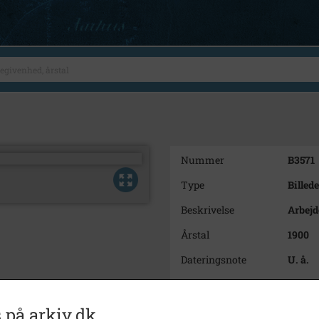
Nummer
B3571
Type
Billede
Beskrivelse
Arbejd
Årstal
1900
Dateringsnote
U. å.
Fotograf
Ukend
Materiale
s/h po
 på arkiv.dk