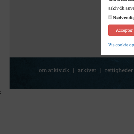
arkiv.dk anve
Nødvendi
Accepter
Vis cookie o
om arkiv.dk
|
arkiver
|
rettigheder
;