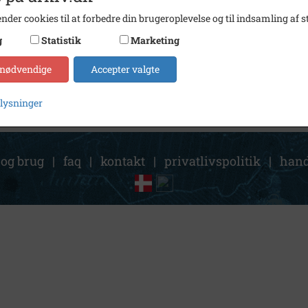
Arkiv
Holbæ
nder cookies til at forbedre din brugeroplevelse og til indsamling af st
g
Statistik
Marketing
Kontakt arkivet
 nødvendige
Accepter valgte
plysninger
 og brug
|
faq
|
kontakt
|
privatlivspolitik
|
hand