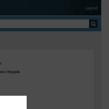
Log ind
r
ere i Nygade.
t
sitiv