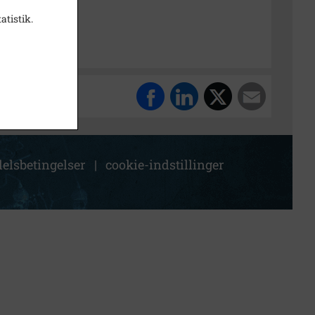
k Stadsarkiv
atistik.
elsbetingelser
|
cookie-indstillinger