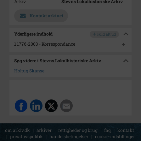
Arkiv
Stevns Lokalhistoriske Arkiv
Kontakt arkivet
Yderligere indhold
Fold alt ud
1
1776-2003 - Korrespondance
Søg videre i Stevns Lokalhistoriske Arkiv
Holtug Skanse
om arkiv.dk
|
arkiver
|
rettigheder og brug
|
faq
|
kontakt
|
privatlivspolitik
|
handelsbetingelser
|
cookie-indstillinger