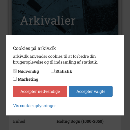
Cookies på arkiv.dk
Nummer
A3468
arkiv.dk anvender cookies til at forbedre din
Type
Arkivalier
brugeroplevelse og til indsamling af statistik.
Arkivskaber
Holtug Skanse
Nødvendig
Statistik
Marketing
Beskrivelse
Kanoner, Holtug Skanse
Periode
1776 - 2003
Accepter nødvendige
Accepter valgte
Se på kort
Vis cookie oplysninger
Type
Sogn (1000-2050)
Enhed
Holtug Sogn (1000-2050)