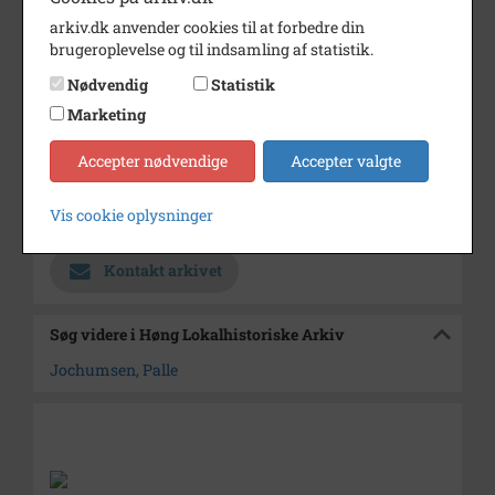
Dateringsnote
okt. 1973
arkiv.dk anvender cookies til at forbedre din
Fotograf
Ukendt
brugeroplevelse og til indsamling af statistik.
Se på kort
Nødvendig
Statistik
Marketing
Type
Sogn (1000-2050)
Enhed
Finderup Sogn (Kalundborg
Accepter nødvendige
Accepter valgte
Kommune) (1000-2050)
Vis cookie oplysninger
Arkiv
Høng Lokalhistoriske Arkiv
Kontakt arkivet
Søg videre i Høng Lokalhistoriske Arkiv
Jochumsen, Palle