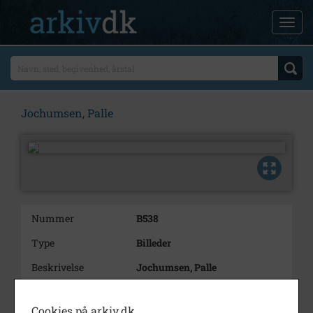
Jochumsen, Palle
Nummer
B538
Type
Billeder
Beskrivelse
Jochumsen, Palle
Årstal
1973
Cookies på arkiv.dk