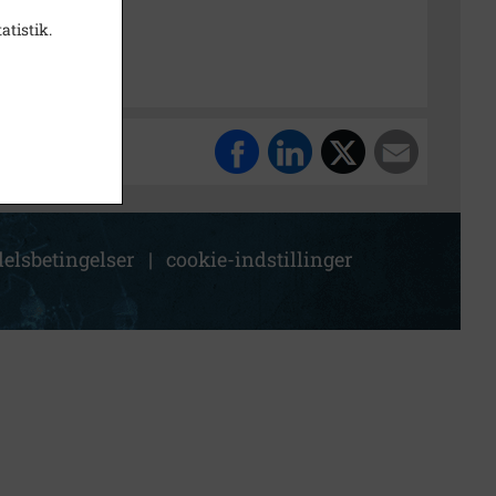
k Stadsarkiv
atistik.
elsbetingelser
|
cookie-indstillinger