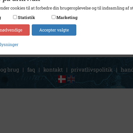
Arkiv
Holbæ
nder cookies til at forbedre din brugeroplevelse og til indsamling af st
g
Statistik
Marketing
Kontakt arkivet
 nødvendige
Accepter valgte
plysninger
 og brug
|
faq
|
kontakt
|
privatlivspolitik
|
hand