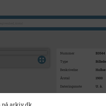
Nummer
B3544
Type
Billede
Beskrivelse
Holbæ
Årstal
1900
Dateringsnote
U. å.
Fotograf
Ukend
Materiale
s/h po
 på arkiv.dk