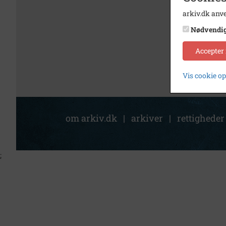
arkiv.dk anve
Nødvendi
Accepter
Vis cookie o
om arkiv.dk
|
arkiver
|
rettigheder
;