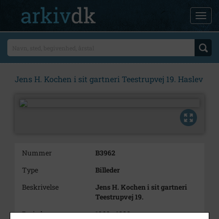
Jens H. Kochen i sit gartneri Teestrupvej 19. Haslev
Nummer
B3962
Type
Billeder
Beskrivelse
Jens H. Kochen i sit gartneri
Teestrupvej 19.
Periode
1960 - 1980