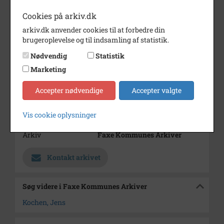
Dateringsnote
1960-1980
Cookies på arkiv.dk
arkiv.dk anvender cookies til at forbedre din
Fotograf
Ukendt
brugeroplevelse og til indsamling af statistik.
Størrelse
23,5x16
Nødvendig
Statistik
Materiale
s/h positiv
Marketing
Se på kort
Accepter nødvendige
Accepter valgte
Type
Sogn (1000-2050)
Vis cookie oplysninger
Enhed
Haslev Sogn (1000-2050)
Arkiv
Faxe Kommunes Arkiver
Kontakt arkivet
Søg videre i Faxe Kommunes Arkiver
Kochen, Jens