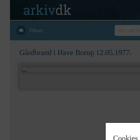
Tilbage
Gårdbrand i Have Borup 12.05.1977.
Cookies 