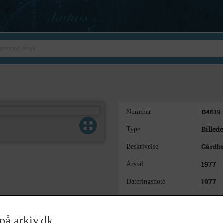
B4619
Nummer
Billede
Type
Gårdbr
Beskrivelse
1977
Årstal
1977
Dateringsnote
Ukend
Fotograf
Holbæk
Arkiv
på arkiv.dk