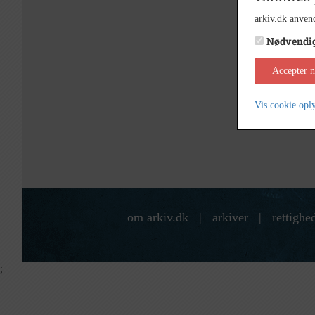
arkiv.dk anvend
Nødvendi
Accepter 
Vis cookie opl
om arkiv.dk
|
arkiver
|
rettighe
;