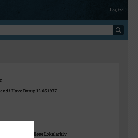
Log ind
r
and i Have Borup 12.05.1977.
t
-Arkiverne / Tølløse Lokalarkiv