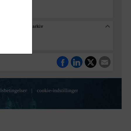
e / Tølløse Lokalarkiv
lsbetingelser
|
cookie-indstillinger