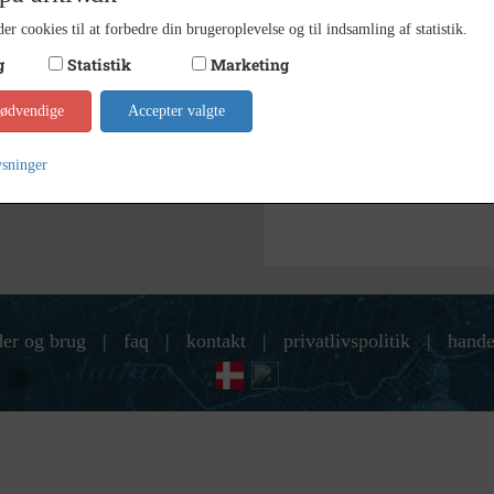
er cookies til at forbedre din brugeroplevelse og til indsamling af statistik.
Kontakt arkivet
g
Statistik
Marketing
Søg videre i Holbæk-Arkivern
nødvendige
Accepter valgte
Have Borup
ysninger
Tølløse-Jernløse Brandvæsen
der og brug
|
faq
|
kontakt
|
privatlivspolitik
|
hande