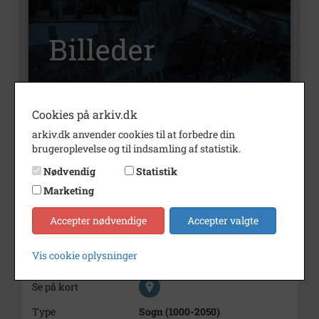
Cookies på arkiv.dk
Nummer
B505
arkiv.dk anvender cookies til at forbedre din
Type
Billeder
brugeroplevelse og til indsamling af statistik.
Nødvendig
Statistik
Beskrivelse
Tingvej 4 "Sing Sing"
Der hvor nu Apoteket ligger
Marketing
Årstal
1975
Accepter nødvendige
Accepter valgte
Dateringsnote
1975
Vis cookie oplysninger
Fotograf
Ukendt
Se på kort
Type
Sogn (1000-2050)