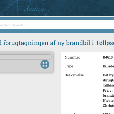
ed ibrugtagningen af ny brandbil i Tøll
Nummer
B4610
Type
Billede
Beskrivelse
Det ny
ibrugt
Tøllø
Fra v.
brandi
Næste 
Christ