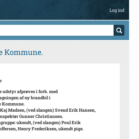
Log ind
øse Kommune.
r
e udstyr afprøves i forb. med
agningen af ny brandbil i
se Kommune.
: Kaj Madsen, (ved slangen) Svend Erik Hansen,
nspektør Gunner Christiansen.
gruppe: ukendt, (ved slangen) Poul Erik
offersen, Henry Frederiksen, ukendt pige.