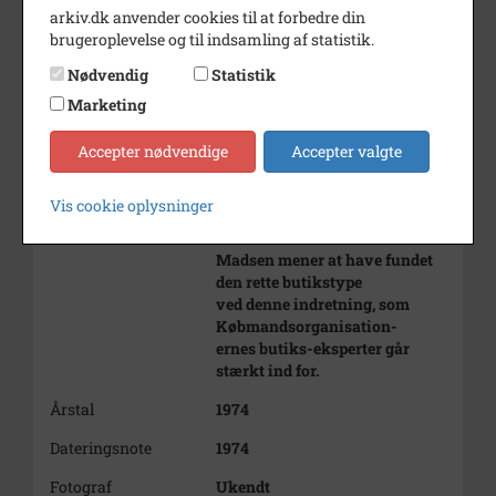
omdannet til
arkiv.dk anvender cookies til at forbedre din
et såkaldt mini-supermarkede
brugeroplevelse og til indsamling af statistik.
ved en udvidelse af
Nødvendig
Statistik
butiksarealet til det dobbelte, så
Marketing
der nu er
omkring 100 kvadratmeter
butiksareal. Arealet er
Accepter nødvendige
Accepter valgte
skaffet til veje ved delvise
inddragelser af
Vis cookie oplysninger
lagerlokale, et kontor og en stue.
Købmand Jens
Madsen mener at have fundet
den rette butikstype
ved denne indretning, som
Købmandsorganisation-
ernes butiks-eksperter går
stærkt ind for.
Årstal
1974
Dateringsnote
1974
Fotograf
Ukendt