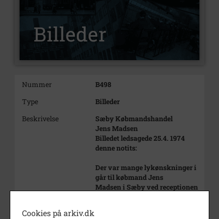
Nummer
B498
Type
Billeder
Beskrivelse
Sæby Købmandshandel
Jens Madsen
Billedet ledsagede 25.4. 1974
denne notits:
Der var mange lykønskninger i
går til købmand Jens
Madsen i Sæby ved receptionen
i anledning af
butiksudvidelsen.
Cookies på arkiv.dk
Købmandsbutikken er