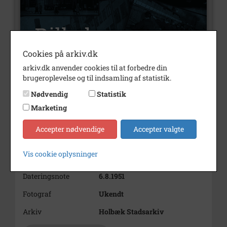
Cookies på arkiv.dk
arkiv.dk anvender cookies til at forbedre din
brugeroplevelse og til indsamling af statistik.
Nummer
B3343
Nødvendig
Statistik
Type
Billeder
Marketing
Beskrivelse
Vejarbejde ved Munkholmbroen
Accepter nødvendige
Accepter valgte
Bemærkning
se B3251
Vis cookie oplysninger
Årstal
1951
Dateringsnote
6.8.1951
Fotograf
Ukendt
Arkiv
Holbæk Stadsarkiv