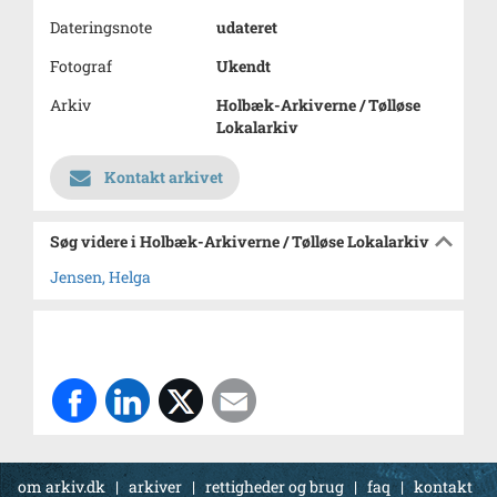
Dateringsnote
udateret
Fotograf
Ukendt
Arkiv
Holbæk-Arkiverne / Tølløse
Lokalarkiv
Kontakt arkivet
Søg videre i Holbæk-Arkiverne / Tølløse Lokalarkiv
Jensen, Helga
om arkiv.dk
|
arkiver
|
rettigheder og brug
|
faq
|
kontakt