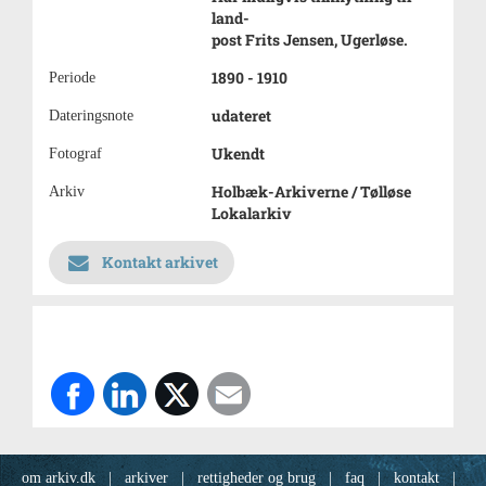
land-
post Frits Jensen, Ugerløse.
1890 - 1910
Periode
udateret
Dateringsnote
Ukendt
Fotograf
Holbæk-Arkiverne / Tølløse
Arkiv
Lokalarkiv
Kontakt arkivet
om arkiv.dk
|
arkiver
|
rettigheder og brug
|
faq
|
kontakt
|