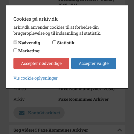
1940-1941.
Periode
1940 - 1941
Cookies på arkiv.dk
Dateringsnote
1940-1941
arkiv.dk anvender cookies til at forbedre din
brugeroplevelse og til indsamling af statistik.
Fotograf
Ukendt
Nødvendig
Statistik
Størrelse
5,5x8,5
Marketing
Materiale
s/h positiv
Accepter nødvendige
Accepter valgte
Se på kort
Vis cookie oplysninger
Type
Kommune (1970-2050)
Enhed
Faxe Kommune (2007-2050)
Arkiv
Faxe Kommunes Arkiver
Kontakt arkivet
Søg videre i Faxe Kommunes Arkiver