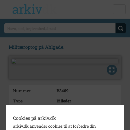
Militæroptog på Ahlgade.
Nummer
B3469
Type
Billeder
Beskrivelse
Ahlgade 11-13.
På billedet er Østrup-
Cookies på arkiv.dk
Rasmussen, manufaktur. og P.
arkiv.dk anvender cookies til at forbedre din
C. Jacobsen, manufaktur.