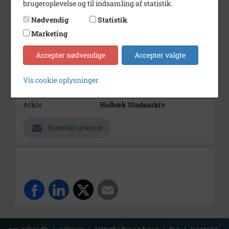
brugeroplevelse og til indsamling af statistik.
Årstal
1900
Nødvendig
Statistik
Dateringsnote
ca. 1900.
Marketing
Fotograf
Ukendt
Accepter nødvendige
Accepter valgte
Størrelse
16x24 cm
Vis cookie oplysninger
Materiale
s/h positiv
Arkiv
Holbæk Stadsarkiv
Kontakt arkivet