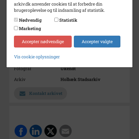
arkiv.dk anvender cookies til at forbedre din
brugeroplevelse og til indsamling af statistik.
Nødvendig
Statistik
Marketing
Accepter nødvendige
Accepter valgte
Nummer
B3451
Vis cookie oplysninger
Type
Billeder
Fotograf
Ukendt
Arkiv
Holbæk Stadsarkiv
Kontakt arkivet