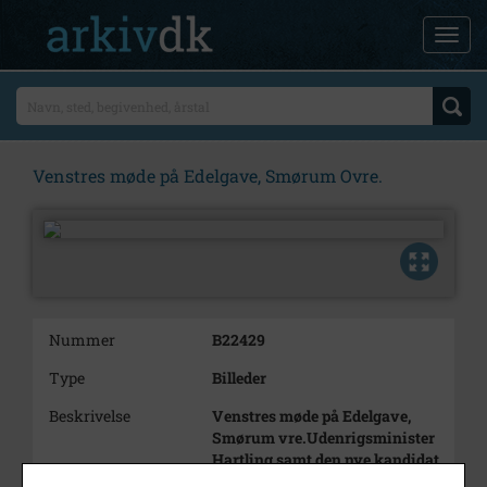
Venstres møde på Edelgave, Smørum Ovre.
Nummer
B22429
Type
Billeder
Beskrivelse
Venstres møde på Edelgave,
Smørum vre.Udenrigsminister
Hartling samt den nye kandidat
Lynnerup Olesen sammen