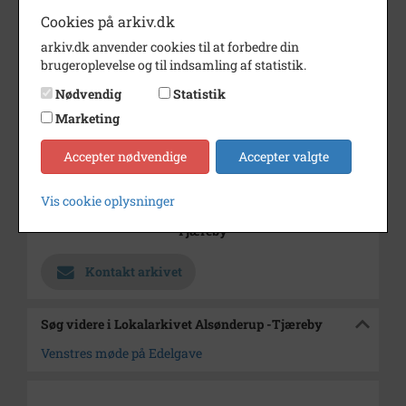
med godsejer Gudmund
Cookies på arkiv.dk
Jørgensen og kredsformanden.
arkiv.dk anvender cookies til at forbedre din
brugeroplevelse og til indsamling af statistik.
6 stk.
Nødvendig
Statistik
Årstal
1971
Marketing
Dateringsnote
17. Juni 1971
Accepter nødvendige
Accepter valgte
Fotograf
Jørgen Rubæk Hansen
Vis cookie oplysninger
Arkiv
Lokalarkivet Alsønderup -
Tjæreby
Kontakt arkivet
Søg videre i Lokalarkivet Alsønderup -Tjæreby
Venstres møde på Edelgave