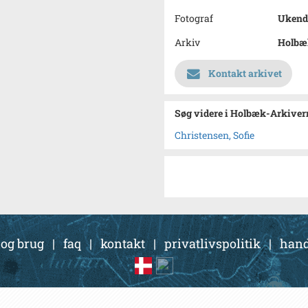
Fotograf
Ukend
Arkiv
Holbæk
Kontakt arkivet
Søg videre i Holbæk-Arkivern
Christensen, Sofie
 og brug
|
faq
|
kontakt
|
privatlivspolitik
|
hand