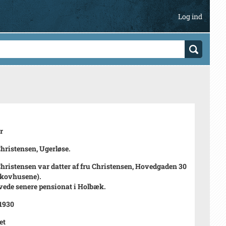
Log ind
r
Christensen, Ugerløse.
Christensen var datter af fru Christensen, Hovedgaden 30
 Skovhusene).
avede senere pensionat i Holbæk.
 1930
et