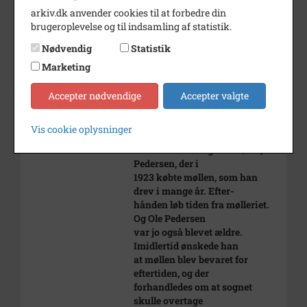
arkiv.dk anvender cookies til at forbedre din
Hans enke Maren Hans-
brugeroplevelse og til indsamling af statistik.
datter overlod hele ejendommen
til sønnen Hans
Nødvendig
Statistik
Oluf Jørgensen, der i 1917 solgte
Marketing
den til Løve
Brugsforening.
Møllen blev drevet ved en
Accepter nødvendige
Accepter valgte
bestyrer. Den sidste
bestyrer, Jacob Bay, afstod
Vis cookie oplysninger
forpagtningen efter at
have fundet en egnet afløser, Ole
Pedersen, der i
1923 købte møllen, som han
drev i mange år. Efter-
hånden løb tiden fra mølleriet.
Og Ole Pedersen
var jo også blevet ældre.
Imidlertid ønskede han
at møllen blev bevaret for
eftertiden, og der
forhandledes om at sognet
skulle overtage