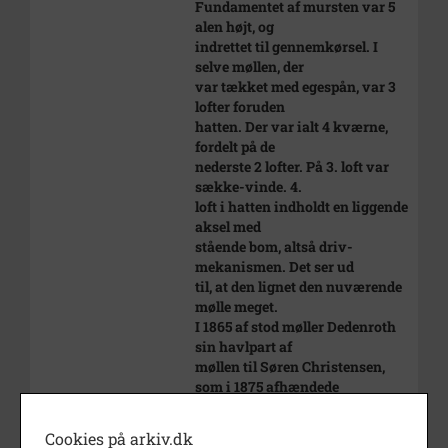
Fundamentet af mursten var 5
alen højt, og
indrettet til gennemkørsel. I
selve møllen, der
var tækket med egespån, var 3
lofter foruden
hatten. Der var ialt 4 kværne,
fordelt på de
nederste 2 lofter. På 3. loft var
sække-vinde. 4.
loft i hatten indholdt en liggende
aksel med
stående bom, altså driv-
mekanismen. Det ser ud
til, at den lignet den nuværende
mølle meget.
I 1865 af stod møller Dedenroth
sin havlpart af
møllen til Søren Christensen,
som i 1875 afhændede
både kro og mølle til Jørgen
Andersen Jørgensen,
Cookies på arkiv.dk
der stammede fra Langeland.