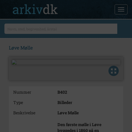
Løve Mølle
Nummer
B402
Type
Billeder
Beskrivelse
Løve Mølle
Den første mølle i Løve
byggedes i 1860 på en