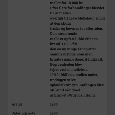
møllenfor 10.000 kr.
Efter flere forhandlinger blevdet
til, at møllen
overgik til Løve Møllelaug, imod
at den skulle
fredes og bevares for eftertiden.
Den nuværende
mølle er opført i 1881 efter en
brand. I 1983 fik
den en ny vinge sat op efter
samme metode, som man
brugte i gamle dage: Håndkraft.
Begivenheden blev
fejret ved en møllefest.
19/10 1985 blev møllen malet,
undtagen selve
spåndækningen. Malingen blev
stillet til rådighed
af firmaet Wittrock i Høng.
Årstal
1985
Dateringsnote
1985