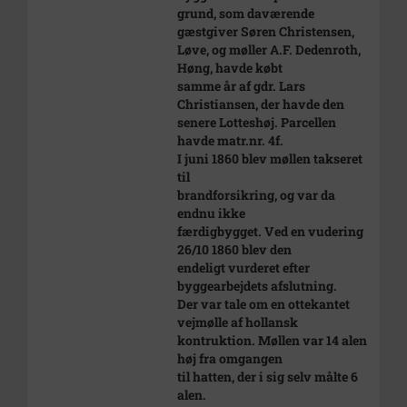
grund, som daværende
gæstgiver Søren Christensen,
Løve, og møller A.F. Dedenroth,
Høng, havde købt
samme år af gdr. Lars
Christiansen, der havde den
senere Lotteshøj. Parcellen
havde matr.nr. 4f.
I juni 1860 blev møllen takseret
til
brandforsikring, og var da
endnu ikke
færdigbygget. Ved en vudering
26/10 1860 blev den
endeligt vurderet efter
byggearbejdets afslutning.
Der var tale om en ottekantet
vejmølle af hollansk
kontruktion. Møllen var 14 alen
høj fra omgangen
til hatten, der i sig selv målte 6
alen.