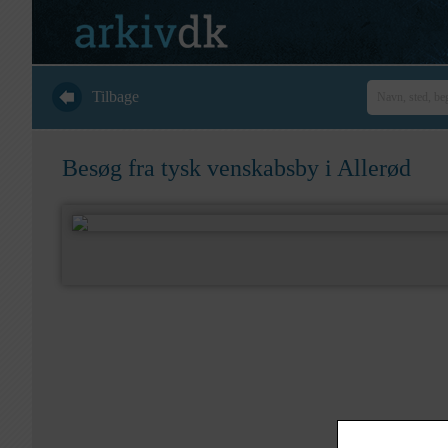
Tilbage
Besøg fra tysk venskabsby i Allerød