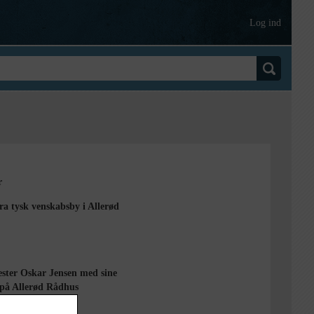
Log ind
r
ra tysk venskabsby i Allerød
ster Oskar Jensen med sine
 på Allerød Rådhus
d