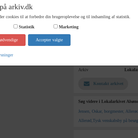
på arkiv.dk
Årstal
1971
Dateringsnote
5/6 197
er cookies til at forbedre din brugeroplevelse og til indsamling af statistik.
Fotograf
Jørgen
Statistik
Marketing
Se på kort
nødvendige
Accepter valgte
Type
Sogn (
ysninger
Enhed
Lynge 
Arkiv
Lokala
Kontakt arkivet
Søg videre i Lokalarkivet Alsø
Jensen, Oskar, borgmester, Allerø
Allerød,Tysk venskabsby på besø