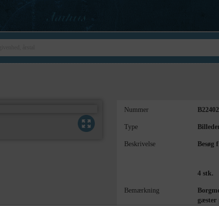
Nummer
B22402
Type
Billede
Beskrivelse
Besøg f
4 stk.
Bemærkning
Borgme
gæster
Allerø