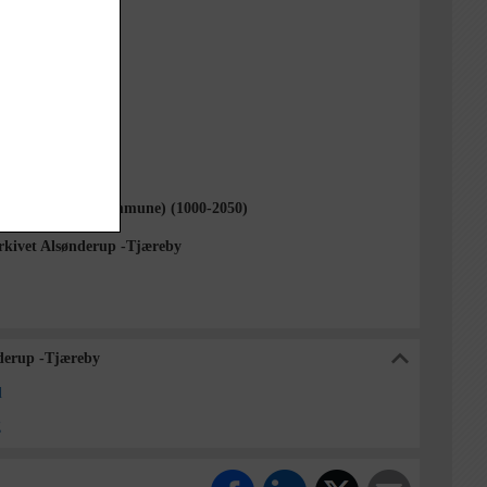
1
 Rubæk Hansen
1000-2050)
Sogn (Allerød Kommune) (1000-2050)
rkivet Alsønderup -Tjæreby
nderup -Tjæreby
d
g