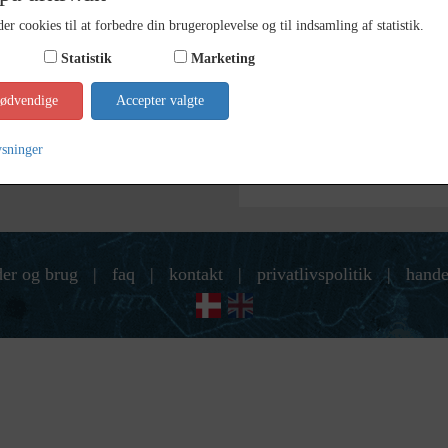
er cookies til at forbedre din brugeroplevelse og til indsamling af statistik.
Fotograf
Ukend
Statistik
Marketing
Arkiv
Holbæk
nødvendige
Accepter valgte
Kontakt arkivet
ysninger
der og brug
|
faq
|
kontakt
|
privatlivspolitik
|
hande