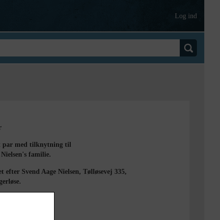
Log ind
r
 par med tilknytning til
 Nielsen's familie.
t efter Svend Aage Nielsen, Tølløsevej 335,
erløse.
1920
et