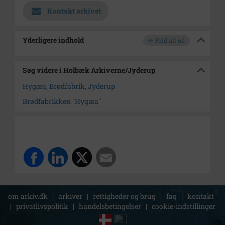
Kontakt arkivet
Yderligere indhold
Fold alt ud
Søg videre i Holbæk Arkiverne/Jyderup
Hygæa, Brødfabrik, Jyderup
Brødfabrikken "Hygæa"
om arkiv.dk
|
arkiver
|
rettigheder og brug
|
faq
|
kontakt
|
privatlivspolitik
|
handelsbetingelser
|
cookie-indstillinger