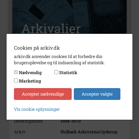
Cookies på arkiv.dk
arkiv.dk anvender cookies til at forbedre din
Nummer
A2036
brugeroplevelse og til indsamling af statistik.
Type
Arkivalier
Nødvendig
Statistik
Marketing
Arkivskaber
Brødfabrikken "Hygæa"
Beskrivelse
Brødfabrikken "Hygæa"
Accepter nødvendige
Accepter valgte
Jyderup
Vis cookie oplysninger
Periode
1954 - 1970
Dateringsnote
1954-1970
Arkiv
Holbæk Arkiverne/Jyderup