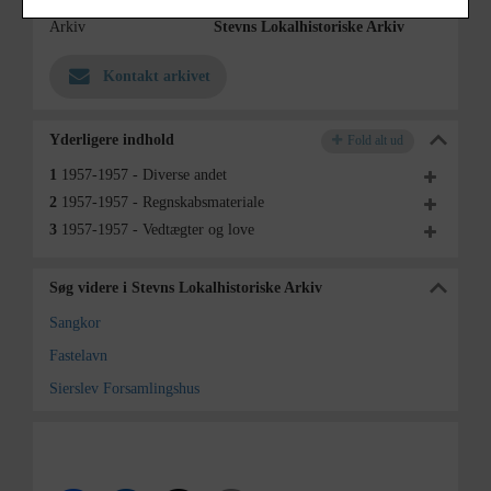
Arkiv
Stevns Lokalhistoriske Arkiv
Kontakt arkivet
Yderligere indhold
Fold alt ud
1
1957-1957 - Diverse andet
2
1957-1957 - Regnskabsmateriale
3
1957-1957 - Vedtægter og love
Søg videre i Stevns Lokalhistoriske Arkiv
Sangkor
Fastelavn
Sierslev Forsamlingshus