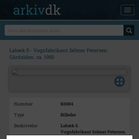
Labæk 5 - Vognfabrikant Selmer Petersen.
Gårdsiden. ca. 1950
Nummer
B3084
Type
Billeder
Beskrivelse
Labæk 5.
Vognfabrikant Selmer Petersen.
Gårdsiden.