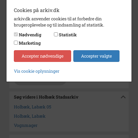
Cookies på arkiv.dk
Bemærkning
Tidligere 1982/170-34.
Affoto 1990/1-371.
arkiv.dk anvender cookies til at forbedre din
(Center 2 nr. 11).
brugeroplevelse og til indsamling af statistik.
Periode
1945 - 1960
Nødvendig
Statistik
Marketing
Dateringsnote
ca. 1950
Fotograf
Ukendt
Accepter nødvendige
Accepter valgte
Arkiv
Holbæk Stadsarkiv
Vis cookie oplysninger
Kontakt arkivet
Søg videre i Holbæk Stadsarkiv
Holbæk, Labæk 05
Holbæk, Labæk
Vognmager