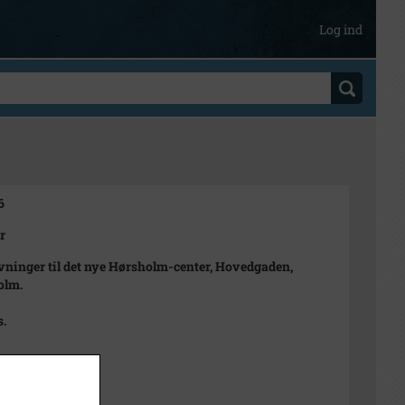
Log ind
6
r
ninger til det nye Hørsholm-center, Hovedgaden,
olm.
s.
ts 1971