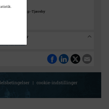
n Rubæk Hansen
atistik.
rkivet Alsønderup -Tjæreby
sønderup -Tjæreby
ntret, Hørsholm
elsbetingelser
|
cookie-indstillinger