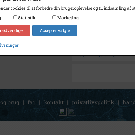
Fotograf
Jørge
nder cookies til at forbedre din brugeroplevelse og til indsamling af st
Arkiv
Lokala
g
Statistik
Marketing
Kontakt arkivet
 nødvendige
Accepter valgte
plysninger
Søg videre i Lokalarkivet Al
Udgravninger til Hørsholmce
 og brug
|
faq
|
kontakt
|
privatlivspolitik
|
hand