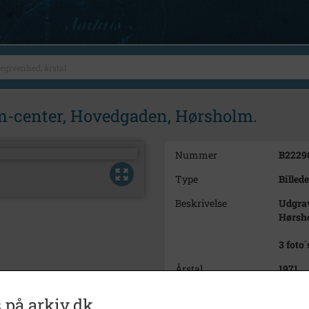
m-center, Hovedgaden, Hørsholm.
Nummer
B2229
Type
Billede
Beskrivelse
Udgrav
Hørsh
3 foto´
Årstal
1971
Dateringsnote
9. Mar
 på arkiv.dk