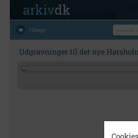
Tilbage
Udgravninger til det nye Hørshol
Cookies