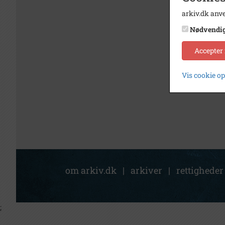
arkiv.dk anve
Nødvendi
Accepter
Vis cookie o
om arkiv.dk
|
arkiver
|
rettigheder
;