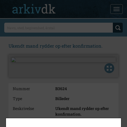
Ukendt mand rydder op efter konfirmation.
Nummer
B3624
Type
Billeder
Beskrivelse
Ukendt mand rydder op efter
konfirmation.
Periode
1950 - 1980