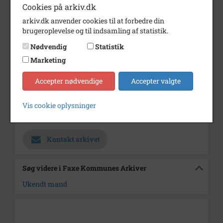
Cookies på arkiv.dk
Dateringsnote
u.år
arkiv.dk anvender cookies til at forbedre din
Fotograf
Ukendt
brugeroplevelse og til indsamling af statistik.
Nødvendig
Statistik
Størrelse
10,5x10
Marketing
Se på kort
Accepter nødvendige
Accepter valgte
Type
Kommune (1970-2050)
Enhed
Faxe Kommune (2007-2050)
Vis cookie oplysninger
Arkiv
Faxe Kommunes Arkiver
Kontakt arkivet
Søg videre i Faxe Kommunes Arkiver
Ukendt mand