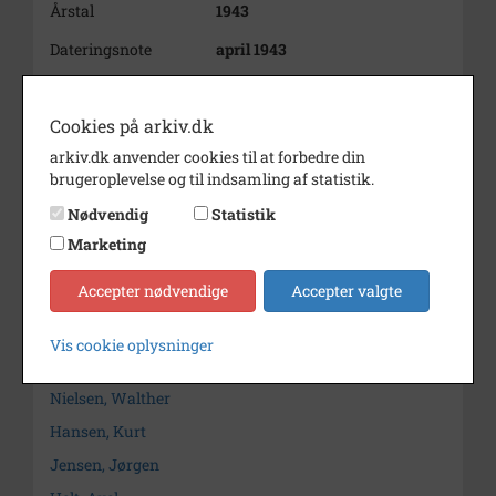
Årstal
1943
Dateringsnote
april 1943
Fotograf
Ukendt
Cookies på arkiv.dk
Arkiv
Holbæk-Arkiverne / Tølløse
Lokalarkiv
arkiv.dk anvender cookies til at forbedre din
brugeroplevelse og til indsamling af statistik.
Kontakt arkivet
Nødvendig
Statistik
Marketing
Søg videre i Holbæk-Arkiverne / Tølløse Lokalarkiv
Accepter nødvendige
Accepter valgte
Bøjer, Birthe
Iversen, Inge
Vis cookie oplysninger
Henriksen, Grethe
Nielsen, Walther
Hansen, Kurt
Jensen, Jørgen