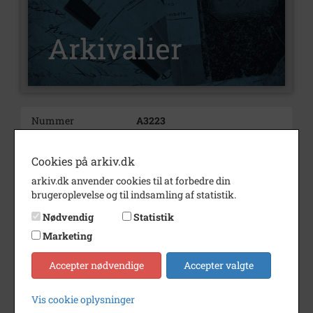
Nummer
A3223
Type
Arkivalier
Cookies på arkiv.dk
Arkivskaber
Stevns kommune
arkiv.dk anvender cookies til at forbedre din
Beskrivelse
Valgmateriale Store Heddinge
brugeroplevelse og til indsamling af statistik.
opstillede partier: A, F, G, H
Nødvendig
Statistik
Marketing
Årstal
1958
Accepter nødvendige
Accepter valgte
Se på kort
Type
Kommune (1970-2050)
Vis cookie oplysninger