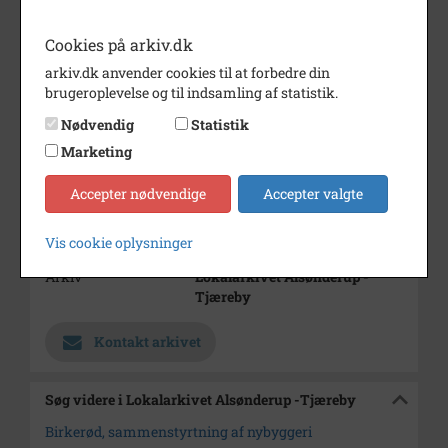
Bemærkning
8 negativer.
Cookies på arkiv.dk
Årstal
1971
arkiv.dk anvender cookies til at forbedre din
brugeroplevelse og til indsamling af statistik.
Dateringsnote
3/2 1971
Nødvendig
Statistik
Fotograf
Jørgen Rubæk Hansen
Marketing
Se på kort
Accepter nødvendige
Accepter valgte
Type
Sogn (1000-2050)
Enhed
Birkerød Sogn (1000-2050)
Vis cookie oplysninger
Arkiv
Lokalarkivet Alsønderup -
Tjæreby
Kontakt arkivet
Søg videre i Lokalarkivet Alsønderup -Tjæreby
Birkerød, sammenstyrtning af nybyggeri