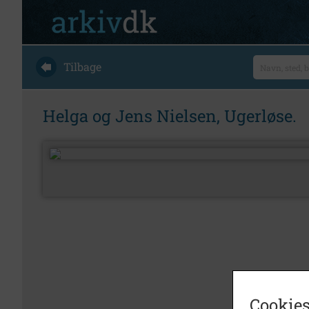
Tilbage
Helga og Jens Nielsen, Ugerløse.
Cookies