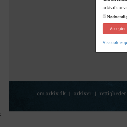
arkiv.dk anve
Nødvendi
Accepter
Vis cookie o
om arkiv.dk
|
arkiver
|
rettigheder
;