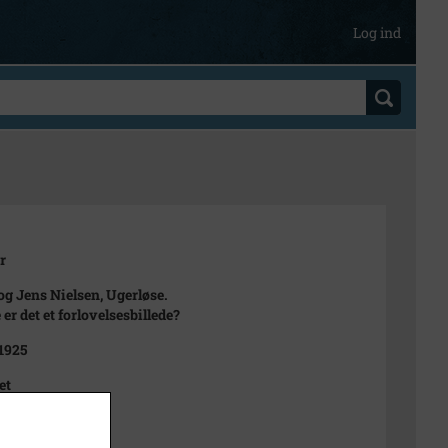
Log ind
r
og Jens Nielsen, Ugerløse.
er det et forlovelsesbillede?
 1925
et
t