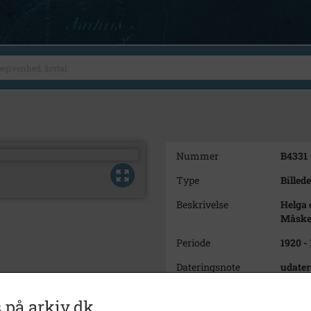
Nummer
B4331
Type
Billede
Beskrivelse
Helga 
Måske 
Periode
1920 -
Dateringsnote
udater
Fotograf
Ukend
 på arkiv.dk