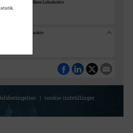
-Arkiverne / Tølløse Lokalarkiv
atistik.
e / Tølløse Lokalarkiv
elsbetingelser
|
cookie-indstillinger