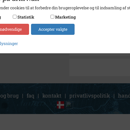
Arkiv
Holbæk
nder cookies til at forbedre din brugeroplevelse og til indsamling af st
Kontakt arkivet
g
Statistik
Marketing
 nødvendige
Accepter valgte
Søg videre i Holbæk-Arkivern
Nielsen, Jens
plysninger
Nielsen, Helga
 og brug
|
faq
|
kontakt
|
privatlivspolitik
|
hand