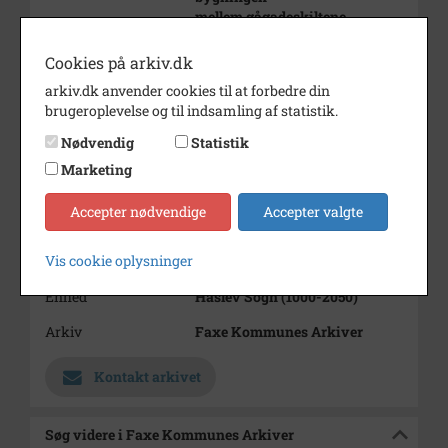
mellem gågadeskiltene.
Årstal
1986
Cookies på arkiv.dk
Dateringsnote
efterår 1986
arkiv.dk anvender cookies til at forbedre din
brugeroplevelse og til indsamling af statistik.
Fotograf
Lærer Greve
Nødvendig
Statistik
Størrelse
10x15
Marketing
Materiale
farve positiv
Accepter nødvendige
Accepter valgte
Se på kort
Vis cookie oplysninger
Type
Sogn (1000-2050)
Enhed
Haslev Sogn (1000-2050)
Arkiv
Faxe Kommunes Arkiver
Kontakt arkivet
Søg videre i Faxe Kommunes Arkiver