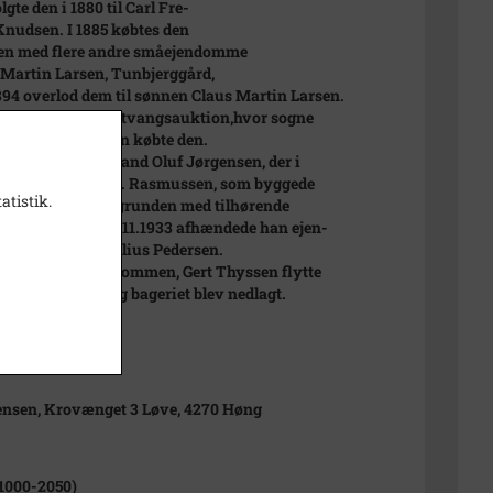
gte den i 1880 til Carl Fre-
Knudsen. I 1885 købtes den
n med flere andre småejendomme
. Martin Larsen, Tunbjerggård,
1894 overlod dem til sønnen Claus Martin Larsen.
 måtte det hele på tvangsauktion,hvor sogne
Lars Peder Hansen købte den.
 købtes de af kromand Oluf Jørgensen, der i
olgte til bager R.L. Rasmussen, som byggede
atistik.
værende hus på grunden med tilhørende
.Ved Skøde af 02.11.1933 afhændede han ejen-
 til Frederik Julius Pedersen.
dste bager i ejendommen, Gert Thyssen flytte
970èrne til Høng og bageriet blev nedlagt.
ensen, Krovænget 3 Løve, 4270 Høng
1000-2050)