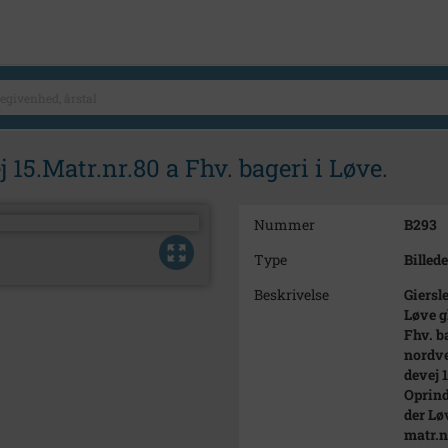
j 15.Matr.nr.80 a Fhv. bageri i Løve.
Nummer
B293
Type
Billede
Beskrivelse
Giersl
Løve g
Fhv. b
nordve
devej 1
Oprind
der Lø
matr.n