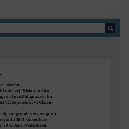
Log ind
r
ev, Løve by.
l. Landevej 15.Matr.nr.80 a
ageri i Løve.Fotograferet fra
st.Til højre ses Løve Gl.Lan-
7.
elig var grunden et vænge un-
vegård. I 1861 købtes hele
r. 80 af Jens Frederiksen.