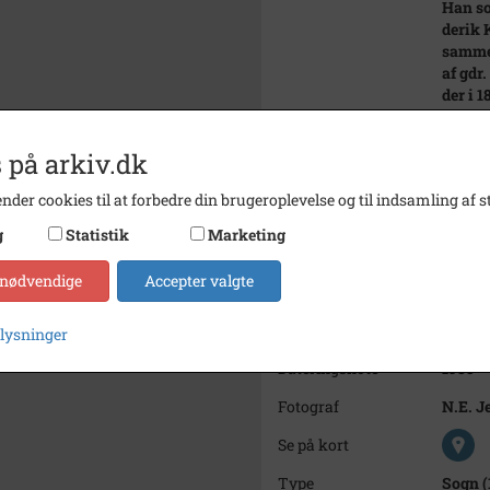
Han sol
derik 
samme
af gdr
der i 
I 1899
foged 
 på arkiv.dk
I 1911
1923 s
nder cookies til at forbedre din brugeroplevelse og til indsamling af st
det nu
bageri
g
Statistik
Marketing
dommen
Den si
 nødvendige
Accepter valgte
de i 1
Årstal
1985
plysninger
Dateringsnote
1985
Fotograf
N.E. J
Se på kort
Type
Sogn (