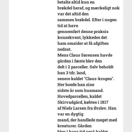
betalte altid kun en
brøkdel heraf, og mærkeligt nok
var det altid den
sammen brøkdel. Efter i nogen
tid at have
gennemført denne praksis
konsekvent, lykkedes det
ham omsider at få afgiften
nedsat.
Mens Claus Sørensen havde
gården i fæste blev den
delt i 2 parceller. Selv beholdt
han 3 tdr. land,
senere kaldet "Claus-krogen".
Her boede han sine
sidste år som husmand.
Hovedparcellen, kaldet
Skirvadgård, købtes i 1817
af Niels Larsen fra Ørslev. Han
var en dygtig
mand, der handlede meget med
kreaturer. Gården
blev i hans tid også kaldet