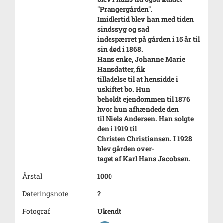
"Prangergården".
Imidlertid blev han med tiden
sindssyg og sad
indespærret på gården i 15 år til
sin død i 1868.
Hans enke, Johanne Marie
Hansdatter, fik
tilladelse til at hensidde i
uskiftet bo. Hun
beholdt ejendommen til 1876
hvor hun afhændede den
til Niels Andersen. Han solgte
den i 1919 til
Christen Christiansen. I 1928
blev gården over-
taget af Karl Hans Jacobsen.
Årstal
1000
Dateringsnote
?
Fotograf
Ukendt