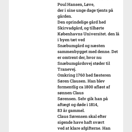
Poul Hansen, Løve,
der i sine unge dage tjents på
gården.
Den oprindelige gård hed
Skirvadgård, og tilhørte
Københavns Universitet. den lå
i byen tæt ved
Snæbumgård og næsten
sammenbygget med denne. Det
er omtrent der, hvor nu
Snæbumgårdsvej støder til
Tranevej.
Omkring 1760 hed fæsteren
Søren Clausen. Han blev
formentlig ca 1800 afløst af
sønnen Claus
Sørensen. Selv gik han på
aftægt og døde i 1814,
83 år gammel.
Claus Sørensen skal efter
sigende have haft svært
ved at klare afgifterne. Han