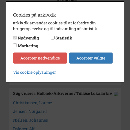
Fra v.: Lorenz Christiansen,
Nørgaard Jensen, Johannes
Cookies på arkiv.dk
Nielsen og Alf Dalager.
arkiv.dk anvender cookies til at forbedre din
Periode
1915 - 1930
brugeroplevelse og til indsamling af statistik.
Dateringsnote
udateret
Nødvendig
Statistik
Marketing
Fotograf
Ukendt
Arkiv
Holbæk-Arkiverne / Tølløse
Accepter nødvendige
Accepter valgte
Lokalarkiv
Vis cookie oplysninger
Kontakt arkivet
Søg videre i Holbæk-Arkiverne / Tølløse Lokalarkiv
Christiansen, Lorenz
Jensen, Nørgaard
Nielsen, Johannes
Dalager, Alf