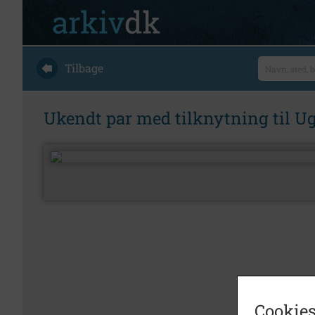
Tilbage
Ukendt par med tilknytning til Ug
Cookies