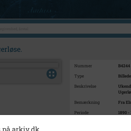
erløse.
Nummer
B4244
Type
Billede
Beskrivelse
Ukendt
Ugerlø
Bemærkning
Fra El
Periode
1890 -
Dateringsnote
udater
 på arkiv.dk