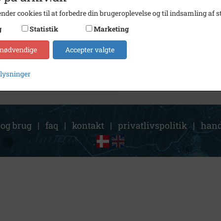
Fotograf
Ukend
nder cookies til at forbedre din brugeroplevelse og til indsamling af st
Arkiv
Holbæk
g
Statistik
Marketing
Kontakt arkivet
 nødvendige
Accepter valgte
plysninger
 og brug
|
faq
|
kontakt
|
privatlivspolitik
|
hand