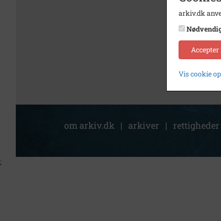
arkiv.dk anve
Nødvendi
Accepter
Vis cookie o
om arkiv.dk
|
arkiver
|
rettigheder
;