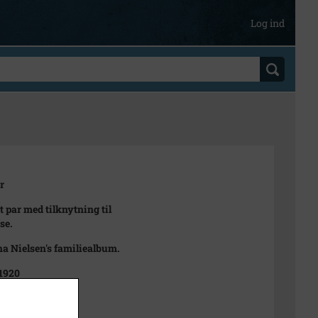
Log ind
r
 par med tilknytning til
se.
na Nielsen's familiealbum.
 1920
et