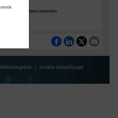
t
atistik.
-Arkiverne / Tølløse Lokalarkiv
elsbetingelser
|
cookie-indstillinger