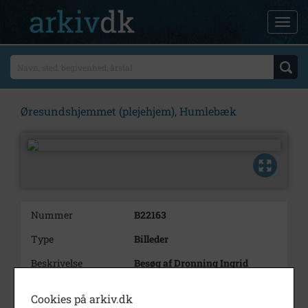
Øresundshjemmet (plejehjem), Humlebæk
Nummer
B22163
Type
Billeder
Beskrivelse
Besøg af Dronning Ingrid
Bemærkning
8 negativer.
Cookies på arkiv.dk