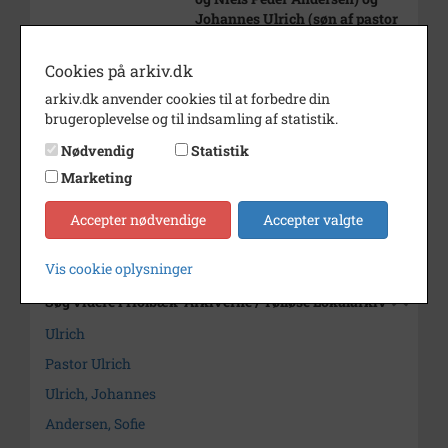
Johannes Ulrich (søn af pastor
Ulrich i Tølløse).
Cookies på arkiv.dk
Periode
1900 - 1920
arkiv.dk anvender cookies til at forbedre din
Dateringsnote
udateret
brugeroplevelse og til indsamling af statistik.
Fotograf
Ukendt
Nødvendig
Statistik
Marketing
Arkiv
Holbæk-Arkiverne / Tølløse
Lokalarkiv
Accepter nødvendige
Accepter valgte
Kontakt arkivet
Vis cookie oplysninger
Søg videre i Holbæk-Arkiverne / Tølløse Lokalarkiv
Ulrich
Pastor Ulrich
Ulrich, Johannes
Andersen, Sofie