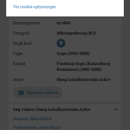
Hansen.
Vis cookie oplysninger
Årstal
1866
Dateringsnote
ca 1866
Fotograf
Affotografering (NJ)
Se på kort
Type
Sogn (1000-2050)
Enhed
Finderup Sogn (Kalundborg
Kommune) (1000-2050)
Arkiv
Høng Lokalhistoriske Arkiv
Kontakt arkivet
Søg videre i Høng Lokalhistoriske Arkiv
Hansen, Sidse Marie
Pedersdatter, Sidse Marie