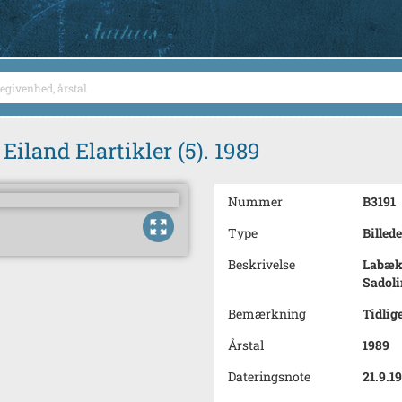
Eiland Elartikler (5). 1989
Nummer
B3191
Type
Billede
Beskrivelse
Labæk 
Sadolin
Bemærkning
Tidlig
Årstal
1989
Dateringsnote
21.9.1