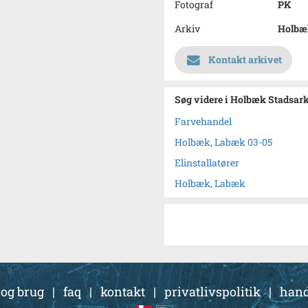
Fotograf
PK
Arkiv
Holbæ
Kontakt arkivet
Søg videre i Holbæk Stadsar
Farvehandel
Holbæk, Labæk 03-05
Elinstallatører
Holbæk, Labæk
 og brug
|
faq
|
kontakt
|
privatlivspolitik
|
hand