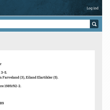
Log ind
r
3-5.
 Farveland (3), Eiland Elartikler (5).
ere 1989/92-2.
989