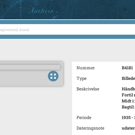
Nummer
B4181
Type
Billede
Beskrivelse
Håndbo
Fortil
Midt i
Bagtil
Periode
1935 -
Dateringsnote
udater