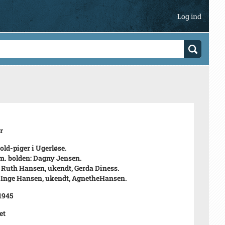
Log ind
r
ld-piger i Ugerløse.
 m. bolden: Dagny Jensen.
: Ruth Hansen, ukendt, Gerda Diness.
: Inge Hansen, ukendt, AgnetheHansen.
 1945
et