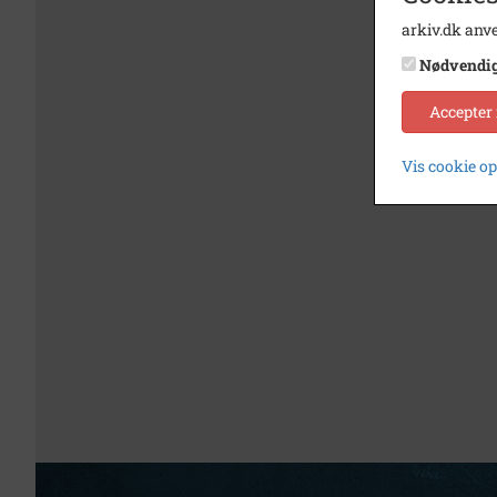
arkiv.dk anve
Nødvendi
Accepter
Vis cookie o