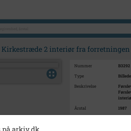
irkestræde 2 interiør fra forretningen 
Nummer
B3292
Type
Billede
Beskrivelse
Førsl
Førsle
interi
Årstal
1987
Dateringsnote
juli 19
 på arkiv.dk
Fotograf
Ukend