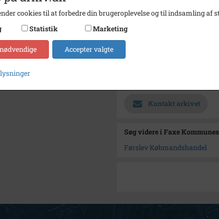
nder cookies til at forbedre din brugeroplevelse og til indsamling af st
Størrelse
10x15
g
Statistik
Marketing
Se på kort
Type
Sogn (
 nødvendige
Accepter valgte
Enhed
Øde Fø
plysninger
Arkiv
Faxe 
Kontakt arkivet
Søg videre i Faxe Kommunes
Førslev Købmandshandel