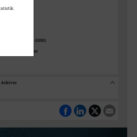
atistik.
1000-2050)
rslev Sogn (1000-2050)
Kommunes Arkiver
 Arkiver