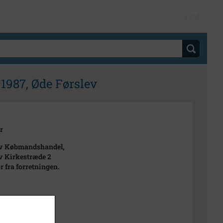
Log ind
1987, Øde Førslev
r
ev Købmandshandel,
v Kirkestræde 2
ør fra forretningen.
87
t