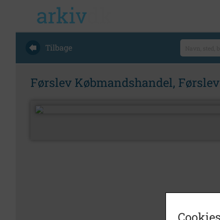
Tilbage
Førslev Købmandshandel, Førslev K
Cookies