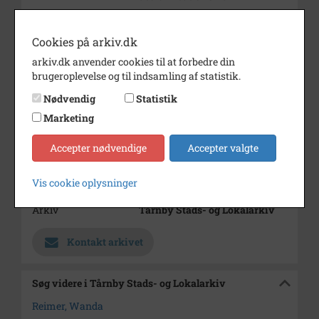
Årstal
1978
Cookies på arkiv.dk
Dateringsnote
1978
arkiv.dk anvender cookies til at forbedre din
Fotograf
Ukendt
brugeroplevelse og til indsamling af statistik.
Størrelse
18x13
Nødvendig
Statistik
Marketing
Se på kort
Type
Sogn (1000-2050)
Accepter nødvendige
Accepter valgte
Enhed
Kastrup Sogn (Tårnby
Vis cookie oplysninger
Kommune) (1918-2050)
Arkiv
Tårnby Stads- og Lokalarkiv
Kontakt arkivet
Søg videre i Tårnby Stads- og Lokalarkiv
Reimer, Wanda