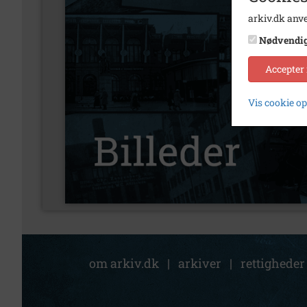
arkiv.dk anve
Nødvendi
Accepter
Vis cookie o
om arkiv.dk
|
arkiver
|
rettigheder