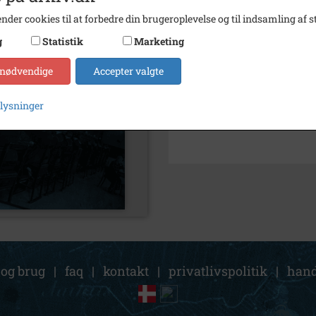
Arkiv
Holbæ
nder cookies til at forbedre din brugeroplevelse og til indsamling af st
Kontakt arkivet
g
Statistik
Marketing
 nødvendige
Accepter valgte
Søg videre i Holbæk Stadsar
Bedre Byggeskik
plysninger
 og brug
|
faq
|
kontakt
|
privatlivspolitik
|
hand