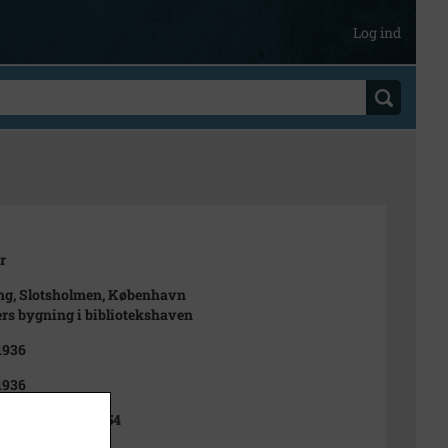
Log ind
r
ng, Slotsholmen, København
ers bygning i bibliotekshaven
 1936
 1936
, Østergade 24 38154