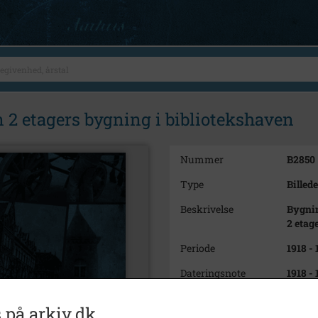
2 etagers bygning i bibliotekshaven
Nummer
B2850
Type
Billede
Beskrivelse
Bygni
2 etag
Periode
1918 -
Dateringsnote
1918 -
Fotograf
Elfelt
 på arkiv.dk