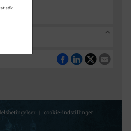
k Stadsarkiv
atistik.
kiv
elsbetingelser
|
cookie-indstillinger