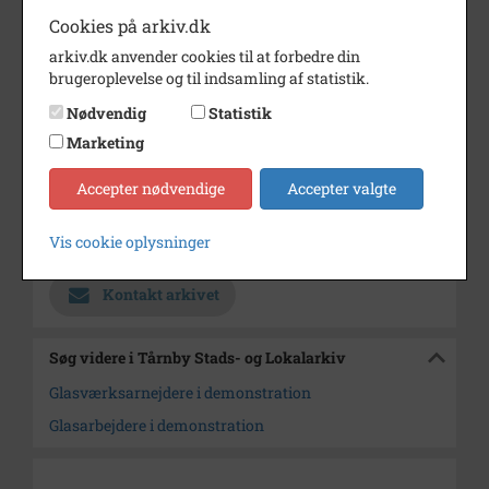
Cookies på arkiv.dk
Årstal
1977
arkiv.dk anvender cookies til at forbedre din
Fotograf
Finn Svensson
brugeroplevelse og til indsamling af statistik.
Se på kort
Nødvendig
Statistik
Marketing
Type
Kommune (1970-2050)
Enhed
Københavns Kommune (2007-
Accepter nødvendige
Accepter valgte
2050)
Vis cookie oplysninger
Arkiv
Tårnby Stads- og Lokalarkiv
Kontakt arkivet
Søg videre i Tårnby Stads- og Lokalarkiv
Glasværksarnejdere i demonstration
Glasarbejdere i demonstration