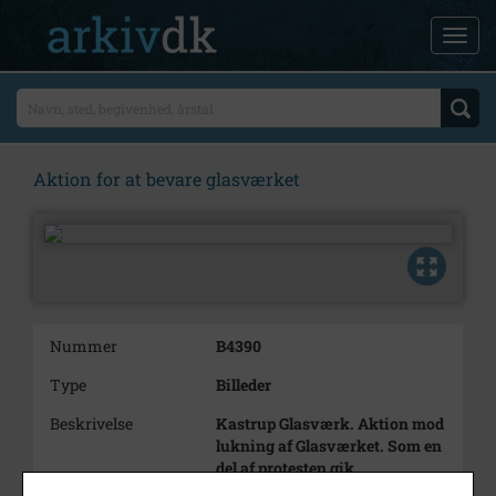
Aktion for at bevare glasværket
Nummer
B4390
Type
Billeder
Beskrivelse
Kastrup Glasværk. Aktion mod
lukning af Glasværket. Som en
del af protesten gik
glasarbejdere til Carlsberg