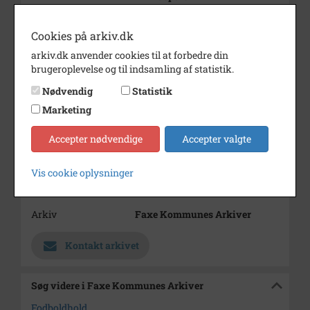
Periode
1968 - 1980
Cookies på arkiv.dk
Dateringsnote
1968-1980
arkiv.dk anvender cookies til at forbedre din
brugeroplevelse og til indsamling af statistik.
Fotograf
Pressefoto, Dagbladet
Nødvendig
Statistik
Størrelse
14,5x24
Marketing
Materiale
s/h positiv
Accepter nødvendige
Accepter valgte
Se på kort
Type
Sogn (1000-2050)
Vis cookie oplysninger
Enhed
Haslev Sogn (1000-2050)
Arkiv
Faxe Kommunes Arkiver
Kontakt arkivet
Søg videre i Faxe Kommunes Arkiver
Fodboldhold