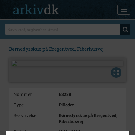
Børnedyrskue på Bregentved, Piberhusvej
Nummer
B3238
Type
Billeder
Beskrivelse
Børnedyrskue på Bregentved,
Piberhusvej
Periode
1968 - 1980