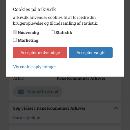
Dateringsnote
1968-1980
Cookies på arkiv.dk
arkiv.dk anvender cookies til at forbedre din
Fotograf
Pressefoto, Dagbladet
brugeroplevelse og til indsamling af statistik.
Størrelse
14x24
Nødvendig
Statistik
Materiale
s/h positiv
Marketing
Se på kort
Accepter nødvendige
Accepter valgte
Type
Sogn (1000-2050)
Vis cookie oplysninger
Enhed
Haslev Sogn (1000-2050)
Arkiv
Faxe Kommunes Arkiver
Kontakt arkivet
Søg videre i Faxe Kommunes Arkiver
Børnedyrskue