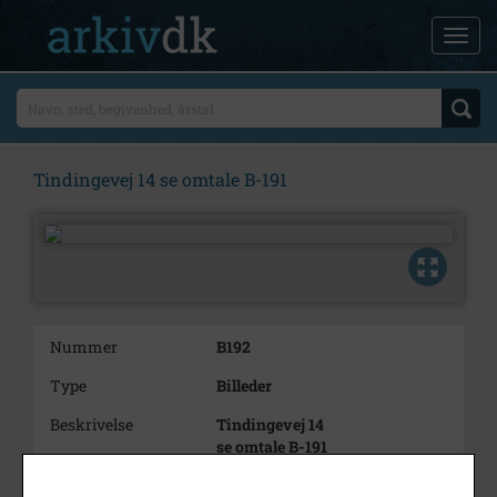
Tindingevej 14 se omtale B-191
Nummer
B192
Type
Billeder
Beskrivelse
Tindingevej 14
se omtale B-191
Årstal
1985