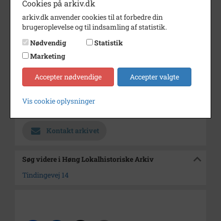
Cookies på arkiv.dk
Dateringsnote
1985
arkiv.dk anvender cookies til at forbedre din
brugeroplevelse og til indsamling af statistik.
Fotograf
Hanne Knüppel
Nødvendig
Statistik
Se på kort
Marketing
Type
Sogn (1000-2050)
Accepter nødvendige
Accepter valgte
Enhed
Finderup Sogn (Kalundborg
Kommune) (1000-2050)
Vis cookie oplysninger
Arkiv
Høng Lokalhistoriske Arkiv
Kontakt arkivet
Søg videre i Høng Lokalhistoriske Arkiv
Tindingevej 14